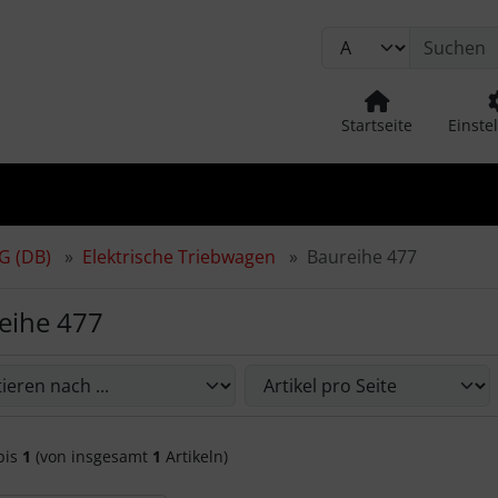
ion
Springe zum Login-Button
Springe zum Button fü
Startseite
Einste
G (DB)
Elektrische Triebwagen
Baureihe 477
eihe 477
önnen Sie die nachfolgenden Artikel umsortieren und zwisch
bis
1
(von insgesamt
1
Artikeln)