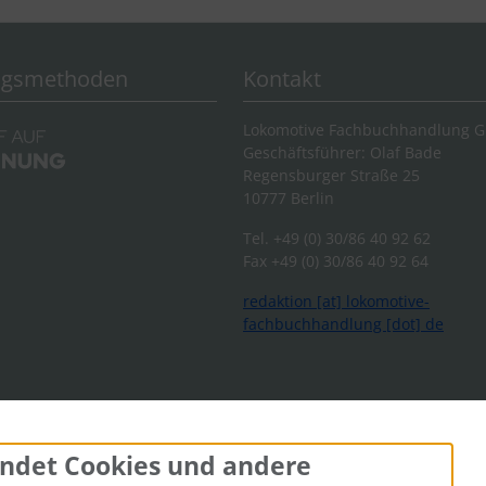
ngsmethoden
Kontakt
Lokomotive Fachbuchhandlung 
Geschäftsführer: Olaf Bade
Regensburger Straße 25
10777 Berlin
Tel. +49 (0) 30/86 40 92 62
Fax +49 (0) 30/86 40 92 64
redaktion [at] lokomotive-
fachbuchhandlung [dot] de
ndet Cookies und andere