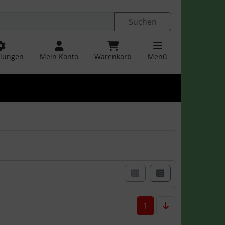
r Einstellungen
Springe zu den allgemeinen Informatio
Suchen
llungen
Mein Konto
Warenkorb
Menü
en einer Box- oder Listenansicht wählen.
1