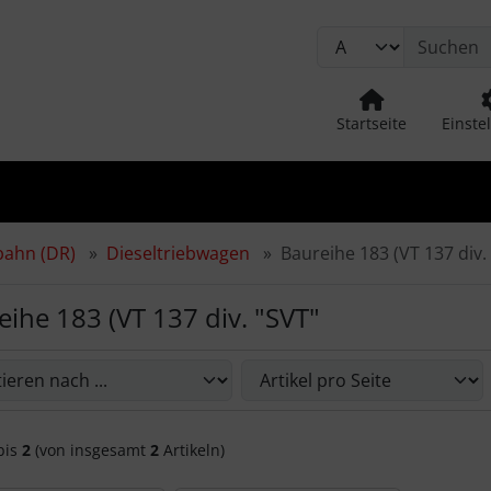
ion
Springe zum Login-Button
Springe zum Button fü
Startseite
Einste
bahn (DR)
Dieseltriebwagen
Baureihe 183 (VT 137 div. 
ihe 183 (VT 137 div. "SVT"
önnen Sie die nachfolgenden Artikel umsortieren und zwisch
bis
2
(von insgesamt
2
Artikeln)