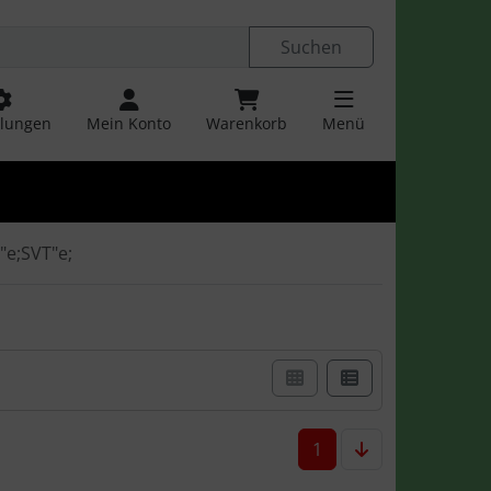
r Einstellungen
Springe zu den allgemeinen Informatio
Suchen
llungen
Mein Konto
Warenkorb
Menü
"e;SVT"e;
en einer Box- oder Listenansicht wählen.
1