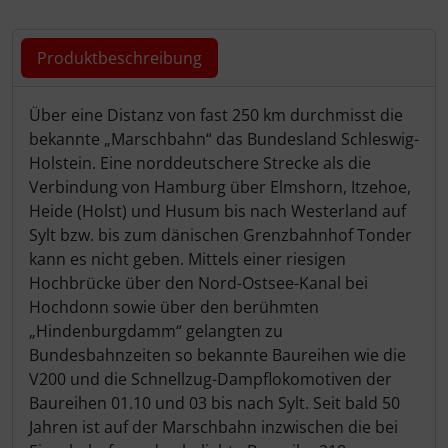
81. Ergänzung (xx.12.13)
Baureihe 56.1
Baureihe 98.8
Baureihe 92.26
Produktbeschreibung
82. Ergänzung (xx.x-2014)
Baureihe 56.2
Baureihe 98.11
Baureihe 93.0
Produktbeschreibung
Über eine Distanz von fast 250 km durchmisst die
83. Ergänzung (xx.xx.2015)
Baureihe 57.10
Baureihe 99.22
bekannte „Marschbahn“ das Bundesland Schleswig-
Holstein. Eine norddeutschere Strecke als die
Baureihe 58.10
Verbindung von Hamburg über Elmshorn, Itzehoe,
Heide (Holst) und Husum bis nach Westerland auf
Baureihe 58.30
Sylt bzw. bis zum dänischen Grenzbahnhof Tonder
kann es nicht geben. Mittels einer riesigen
Baureihe 61
Hochbrücke über den Nord-Ostsee-Kanal bei
Hochdonn sowie über den berühmten
Baureihe 62
„Hindenburgdamm“ gelangten zu
Bundesbahnzeiten so bekannte Baureihen wie die
Baureihe 64
V200 und die Schnellzug-Dampflokomotiven der
Baureihen 01.10 und 03 bis nach Sylt. Seit bald 50
Baureihe 65.10
Jahren ist auf der Marschbahn inzwischen die bei