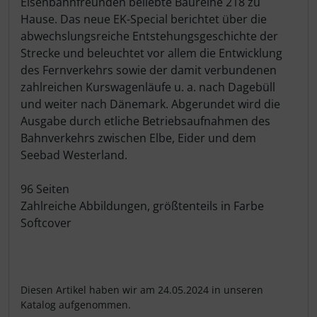
Eisenbahnfreunden beliebte Baureihe 218 zu
Baureihe 74
Hause. Das neue EK-Special berichtet über die
abwechslungsreiche Entstehungsgeschichte der
Strecke und beleuchtet vor allem die Entwicklung
Baureihe 75 (Baden)
des Fernverkehrs sowie der damit verbundenen
zahlreichen Kurswagenläufe u. a. nach Dagebüll
Baureihe 75.5
und weiter nach Dänemark. Abgerundet wird die
Ausgabe durch etliche Betriebsaufnahmen des
Baureihe 75.60 (ex Privatbahnen)
Bahnverkehrs zwischen Elbe, Eider und dem
Seebad Westerland.
Baureihe 78
96 Seiten
Baureihe 80
Zahlreiche Abbildungen, größtenteils in Farbe
Softcover
Baureihe 83.10
Baureihe 86
Diesen Artikel haben wir am 24.05.2024 in unseren
Katalog aufgenommen.
Baureihe 89.60 (ex Privatbahnen)